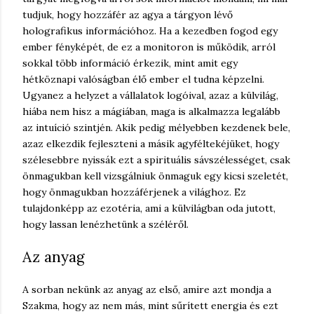
tudjuk, hogy hozzáfér az agya a tárgyon lévő
holografikus információhoz. Ha a kezedben fogod egy
ember fényképét, de ez a monitoron is működik, arról
sokkal több információ érkezik, mint amit egy
hétköznapi valóságban élő ember el tudna képzelni.
Ugyanez a helyzet a vállalatok logóival, azaz a külvilág,
hiába nem hisz a mágiában, maga is alkalmazza legalább
az intuíció szintjén. Akik pedig mélyebben kezdenek bele,
azaz elkezdik fejleszteni a másik agyféltekéjüket, hogy
szélesebbre nyissák ezt a spirituális sávszélességet, csak
önmagukban kell vizsgálniuk önmaguk egy kicsi szeletét,
hogy önmagukban hozzáférjenek a világhoz. Ez
tulajdonképp az ezotéria, ami a külvilágban oda jutott,
hogy lassan lenézhetünk a széléről.
Az anyag
A sorban nekünk az anyag az első, amire azt mondja a
Szakma, hogy az nem más, mint sűrített energia és ezt