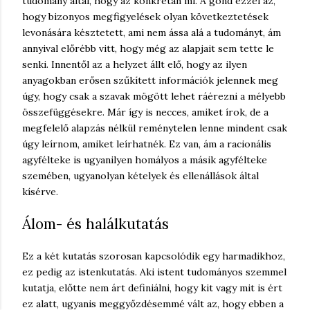
tudomány által, hogy az konkrétan mi. A gond ezzel az,
hogy bizonyos megfigyelések olyan következtetések
levonására késztetett, ami nem ássa alá a tudományt, ám
annyival előrébb vitt, hogy még az alapjait sem tette le
senki. Innentől az a helyzet állt elő, hogy az ilyen
anyagokban erősen szűkített információk jelennek meg
úgy, hogy csak a szavak mögött lehet ráérezni a mélyebb
összefüggésekre. Már így is necces, amiket írok, de a
megfelelő alapzás nélkül reménytelen lenne mindent csak
úgy leírnom, amiket leírhatnék. Ez van, ám a racionális
agyfélteke is ugyanilyen homályos a másik agyfélteke
szemében, ugyanolyan kételyek és ellenállások által
kísérve.
Álom- és halálkutatás
Ez a két kutatás szorosan kapcsolódik egy harmadikhoz,
ez pedig az istenkutatás. Aki istent tudományos szemmel
kutatja, előtte nem árt definiálni, hogy kit vagy mit is ért
ez alatt, ugyanis meggyőzdésemmé vált az, hogy ebben a