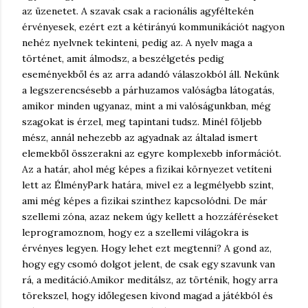
az üzenetet. A szavak csak a racionális agyféltekén
érvényesek, ezért ezt a kétirányú kommunikációt nagyon
nehéz nyelvnek tekinteni, pedig az. A nyelv maga a
történet, amit álmodsz, a beszélgetés pedig
eseményekből és az arra adandó válaszokból áll. Nekünk
a legszerencsésebb a párhuzamos valóságba látogatás,
amikor minden ugyanaz, mint a mi valóságunkban, még
szagokat is érzel, meg tapintani tudsz. Minél följebb
mész, annál nehezebb az agyadnak az általad ismert
elemekből összerakni az egyre komplexebb információt.
Az a határ, ahol még képes a fizikai környezet vetíteni
lett az ÉlményPark határa, mivel ez a legmélyebb szint,
ami még képes a fizikai szinthez kapcsolódni. De már
szellemi zóna, azaz nekem úgy kellett a hozzáféréseket
leprogramoznom, hogy ez a szellemi világokra is
érvényes legyen. Hogy lehet ezt megtenni? A gond az,
hogy egy csomó dolgot jelent, de csak egy szavunk van
rá, a meditáció.
Amikor meditálsz, az történik, hogy arra
törekszel, hogy időlegesen kivond magad a játékból és