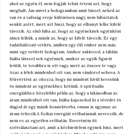
ahol az egyén él, nem fogják tehát érteni azt, hogy
meghalt. Ám mivel a hologramban amit hiszel, neked az
van és a valóság ereje különösen nagy, nem hibáztatok
senkit azért, mert azt hiszi, hogy az elhunyt lelke kifelé
távozik. Az első hiba az, hogy az egyéneknek egyénként
nincs lelkük, a másik az, hogy az kifelé távozik. Ez egy
tudathálózati vetítés, amiben egy élő ember nem más,
mint egy vetített hologram. Amikor sakkozol, a táblán
hiába látszol sok egyénnek, amikor az egyik figurát
leütik, te továbbra is ott vagy, mert az összes te vagy.
Azaz a lélek mindenhol ott van, nem vándorol sehova. A
félreértést az okozza, hogy mi mindent kívül keresünk
és mindent az egyénekhez kötünk. A spirituális
energiákhoz közelebbi példa az, hogy a lakásodban az
áram mindenhol ott van, hiába kapcsolod ki a tévédet és
dugod át egy másik konnektorba, onnan is ugyanaz az
áram érkezik.
A fizikai energiát erőhatásnak nevezzük, de
nem ez az egyetlen erőhatás. Szeretném itt
szétválasztani azt, amit a közhiedelem egynek hisz, mert