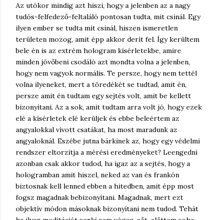
Az utókor mindig azt hiszi, hogy a jelenben az a nagy
tudós-felfedező-feltaláló pontosan tudta, mit csinál. Egy
ilyen ember se tudta mit csinál, hiszen ismeretlen
területen mozog, amit épp akkor derít fel. Így kerültem
bele én is az extrém hologram kísérletekbe, amire
minden jövőbeni csodáló azt mondta volna a jelenben,
hogy nem vagyok normális. Te persze, hogy nem tettél
volna ilyeneket, mert a töredékét se tudtad, amit én,
persze amit én tudtam egy sejtés volt, amit be kellett
bizonyítani. Az a sok, amit tudtam arra volt jó, hogy ezek
elé a kísérletek elé kerüljek és ebbe beleértem az
angyalokkal vívott csatákat, ha most maradunk az
angyaloknál. Eszébe jutna bárkinek az, hogy egy védelmi
rendszer eltorzítja a mérési eredményeket? Leengedni
azonban csak akkor tudod, ha igaz az a sejtés, hogy a
hologramban amit hiszel, neked az van és frankón
biztosnak kell lenned ebben a hitedben, amit épp most
fogsz magadnak bebizonyítani. Magadnak, mert ezt
objektív módon másoknak bizonyítani nem tudod. Tehát