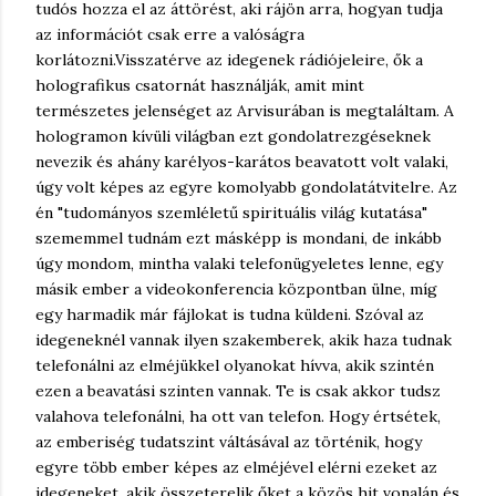
tudós hozza el az áttörést, aki rájön arra, hogyan tudja
az információt csak erre a valóságra
korlátozni.
Visszatérve az idegenek rádiójeleire, ők a
holografikus csatornát használják, amit mint
természetes jelenséget az Arvisurában is megtaláltam. A
hologramon kívüli világban ezt gondolatrezgéseknek
nevezik és ahány karélyos-karátos beavatott volt valaki,
úgy volt képes az egyre komolyabb gondolatátvitelre. Az
én "tudományos szemléletű spirituális világ kutatása"
szememmel tudnám ezt másképp is mondani, de inkább
úgy mondom, mintha valaki telefonügyeletes lenne, egy
másik ember a videokonferencia központban ülne, míg
egy harmadik már fájlokat is tudna küldeni. Szóval az
idegeneknél vannak ilyen szakemberek, akik haza tudnak
telefonálni az elméjükkel olyanokat hívva, akik szintén
ezen a beavatási szinten vannak. Te is csak akkor tudsz
valahova telefonálni, ha ott van telefon. Hogy értsétek,
az emberiség tudatszint váltásával az történik, hogy
egyre több ember képes az elméjével elérni ezeket az
idegeneket, akik összeterelik őket a közös hit vonalán és