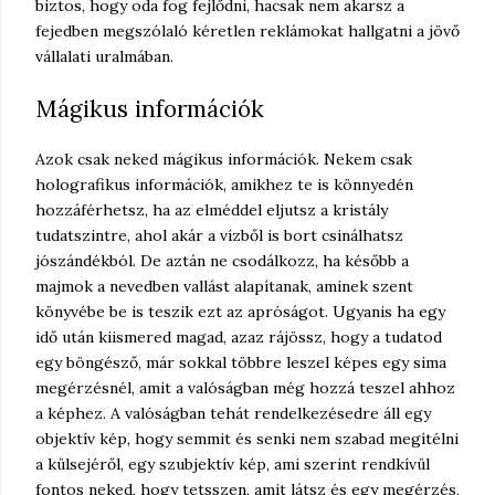
biztos, hogy oda fog fejlődni, hacsak nem akarsz a
fejedben megszólaló kéretlen reklámokat hallgatni a jövő
vállalati uralmában.
Mágikus információk
Azok csak neked mágikus információk. Nekem csak
holografikus információk, amikhez te is könnyedén
hozzáférhetsz, ha az elméddel eljutsz a kristály
tudatszintre, ahol akár a vízből is bort csinálhatsz
jószándékból. De aztán ne csodálkozz, ha később a
majmok a nevedben vallást alapítanak, aminek szent
könyvébe be is teszik ezt az apróságot. Ugyanis ha egy
idő után kiismered magad, azaz rájössz, hogy a tudatod
egy böngésző, már sokkal többre leszel képes egy sima
megérzésnél, amit a valóságban még hozzá teszel ahhoz
a képhez. A valóságban tehát rendelkezésedre áll egy
objektív kép, hogy semmit és senki nem szabad megítélni
a külsejéről, egy szubjektív kép, ami szerint rendkívül
fontos neked, hogy tetsszen, amit látsz és egy megérzés,