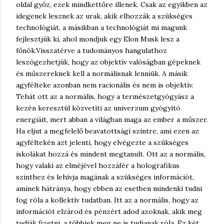
oldal győz, ezek mindkettőre illenek. Csak az egyikben az
idegenek lesznek az urak, akik elhozzák a szükséges
technológiát, a másikban a technológiát mi magunk
fejlesztjük ki, ahol mondjuk egy Elon Musk lesz a
főnök.
Visszatérve a tudományos hangulathoz
leszögezhetjük, hogy az objektív valóságban gépeknek
és műszereknek kell a normálisnak lenniük. A másik
agyfélteke azonban nem racionális és nem is objektív.
Tehát ott az a normális, hogy a természetgyógyász a
kezén keresztül közvetíti az univerzum gyógyító
energiáit, mert abban a világban maga az ember a műszer.
Ha eljut a megfelelő beavatottsági szintre, ami ezen az
agyféltekén azt jelenti, hogy elvégezte a szükséges
iskolákat hozzá és mindent megtanult. Ott az a normális,
hogy valaki az elméjével hozzáfér a holografikus
szinthez és lehívja magának a szükséges információt,
aminek hátránya, hogy ebben az esetben mindenki tudni
fog róla a kollektív tudatban. Itt az a normális, hogy az
információt elzárod és pénzért adod azoknak, akik meg
tudják fizetni, a többiek meg ne is tudjanak róla. Ez két