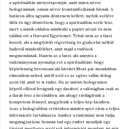
a spiritualitás metszéspontját, amit innen nézve
hologramnak, onnan nézve kvantumfizikának hívnak. A
határon állva ugyanis döntenem kellett, melyik szélére
ülök és úgy döntöttem, hogy a spiritualitás széle lesz,
mert a másik oldalon mindenki a papírt nézné és nem
találná ott a Harvard Egyetemet. Tehát nem az a faszi
leszek, aki a megfelelő végzettség és gyakorlat nélkül
hadovál mindenféléket, amit majd a tudósok
megmondanak. Hanem az a faszi, aki annyira a
tudományosan nyomatja ezt a spiritualitást, hogy
képtelenség bevonzani alá híveket.
Most pár mondatban
elmondom neked, miről szól ez az egész vallás dolog
azon túl, amit te is tudsz. Ha az iménti hologramos
képről ollóval levágunk egy darabot, a valóságban csak az
a darab lesz a kezünkben, ám ahogy rávilágítunk a
kompetens fénnyel, megjelenik a teljes kép kicsiben.
Azaz a holografikus vetítésben minden apró elem a teljes
információt tartalmazza. Amikor a tudomány nem tudja
megmagyarázni, honnan tud egy ember mondjuk egy
tárgyat megfogva arról sok információt mondani, mi már