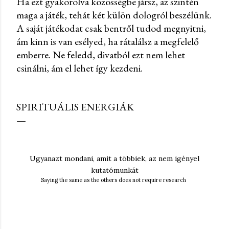
Ha ezt gyakorolva közösségbe jársz, az szintén
maga a játék, tehát két külön dologról beszélünk.
A saját játékodat csak bentről tudod megnyitni,
ám kinn is van esélyed, ha rátalálsz a megfelelő
emberre. Ne feledd, divatból ezt nem lehet
csinálni, ám el lehet így kezdeni.
SPIRITUÁLIS ENERGIÁK
Ugyanazt mondani, amit a többiek, az nem igényel
kutatómunkát
Saying the same as the others does not require research