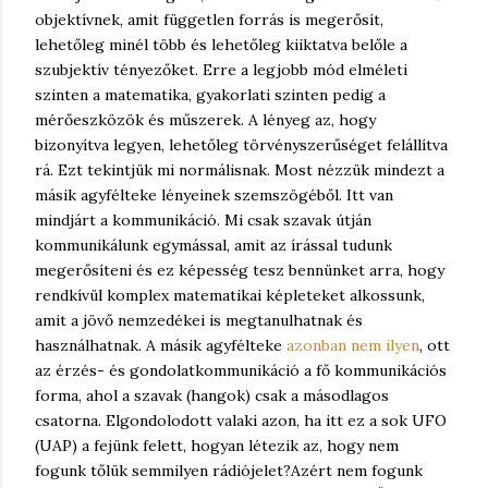
objektívnek, amit független forrás is megerősít,
lehetőleg minél több és lehetőleg kiiktatva belőle a
szubjektív tényezőket. Erre a legjobb mód elméleti
szinten a matematika, gyakorlati szinten pedig a
mérőeszközök és műszerek. A lényeg az, hogy
bizonyítva legyen, lehetőleg törvényszerűséget felállítva
rá. Ezt tekintjük mi normálisnak. Most nézzük mindezt a
másik agyfélteke lényeinek szemszögéből. Itt van
mindjárt a kommunikáció. Mi csak szavak útján
kommunikálunk egymással, amit az írással tudunk
megerősíteni és ez képesség tesz bennünket arra, hogy
rendkívül komplex matematikai képleteket alkossunk,
amit a jövő nemzedékei is megtanulhatnak és
használhatnak. A másik agyfélteke
azonban nem ilyen
, ott
az érzés- és gondolatkommunikáció a fő kommunikációs
forma, ahol a szavak (hangok) csak a másodlagos
csatorna. Elgondolodott valaki azon, ha itt ez a sok UFO
(UAP) a fejünk felett, hogyan létezik az, hogy nem
fogunk tőlük semmilyen rádiójelet?
Azért nem fogunk