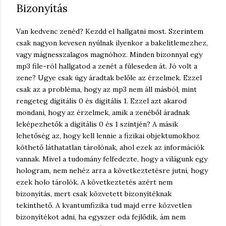
Bizonyítás
Van kedvenc zenéd? Kezdd el hallgatni most. Szerintem
csak nagyon kevesen nyúlnak ilyenkor a bakelitlemezhez,
vagy mágnesszalagos magnóhoz. Minden bizonnyal egy
mp3 file-ról hallgatod a zenét a füleseden át. Jó volt a
zene? Ugye csak úgy áradtak belőle az érzelmek. Ezzel
csak az a probléma, hogy az mp3 nem áll másból, mint
rengeteg digitális 0 és digitális 1. Ezzel azt akarod
mondani, hogy az érzelmek, amik a zenéből áradnak
leképezhetők a digitális 0 és 1 szintjén? A másik
lehetőség az, hogy kell lennie a fizikai objektumokhoz
köthető láthatatlan tárolónak, ahol ezek az információk
vannak. Mivel a tudomány felfedezte, hogy a világunk egy
hologram, nem nehéz arra a következtetésre jutni, hogy
ezek holo tárolók. A következtetés azért nem
bizonyítás, mert csak közvetett bizonyítéknak
tekinthető. A kvantumfizika tud majd erre közvetlen
bizonyítékot adni, ha egyszer oda fejlődik, ám nem