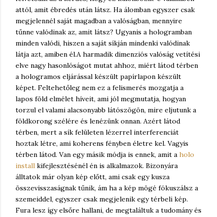
attól, amit ébredés után látsz. Ha álomban egyszer csak
megjelennél saját magadban a valóságban, mennyire
tűnne valódinak az, amit látsz? Ugyanis a hologramban
minden valódi, hiszen a saját síkján mindenki valódinak
látja azt, amiben él.
A harmadik dimenziós valóság vetítési
elve nagy hasonlóságot mutat ahhoz, miért látod térben
a hologramos eljárással készült papírlapon készült
képet. Feltehetőleg nem ez a felismerés mozgatja a
lapos föld elmélet híveit, ami jól megmutatja, hogyan
torzul el valami alacsonyabb látószögön, mire eljutunk a
földkorong szélére és lenézünk onnan. Azért látod
térben, mert a sík felületen lézerrel interferenciát
hoztak létre, ami koherens fényben életre kel. Vagyis
térben látod. Van egy másik módja is ennek, amit a
holo
install
kifejlesztésénél én is alkalmazok. Bizonyára
álltatok már olyan kép előtt, ami csak egy kusza
összevisszaságnak tűnik, ám ha a kép mögé fókuszálsz a
szemeiddel, egyszer csak megjelenik egy térbeli kép.
Fura lesz így elsőre hallani, de megtaláltuk a tudomány és