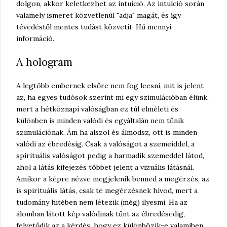
dolgon, akkor keletkezhet az intuíció. Az intuíció során
valamely ismeret közvetlenül "adja" magát, és így
tévedéstől mentes tudást közvetít. Hű mennyi
információ.
A hologram
A legtöbb embernek elsőre nem fog leesni, mit is jelent
az, ha egyes tudósok szerint mi egy szimulációban élünk,
mert a hétköznapi valóságban ez túl elméleti és
különben is minden valódi és egyáltalán nem tűnik
szimulációnak. Ám ha alszol és álmodsz, ott is minden
valódi az ébredésig. Csak a valóságot a szemeiddel, a
spirituális valóságot pedig a harmadik szemeddel látod,
ahol a látás kifejezés többet jelent a vizuális látásnál.
Amikor a képre nézve megjelenik benned a megérzés, az
is spirituális látás, csak te megérzésnek hívod, mert a
tudomány hitében nem létezik (még) ilyesmi. Ha az
álomban látott kép valódinak tűnt az ébredésedig,
felvetődik az a kérdés, hogy ez különbözik-e valamiben