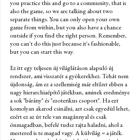
you practice this and go to a community, that is
also the game, so we are talking about two
separate things. You can only open your own
game from within, but you also have a chance
outside if you find the right person. Remember,
you can't do this just because it's fashionable,
but you can start this way.
Ez itt egy teljesen új világlátáson alapuló új
rendszer, ami visszatér a gyökerekhez. Tehát nem
újdonság, ám ez a szellemiség már eltűnt ebben a
nagy hierarchiaépítő játékban, aminek eredménye
a sok "bárány" és "ezoterikus csoport". Ha ezt
komolyan akarod csinálni, azt csak egyedül lehet,
ezért ez az út tele van magánnyal és csak
önmagadban, befelé tudsz rajta haladni, ahol a
mestered is te magad vagy. A külvilág = a játék.