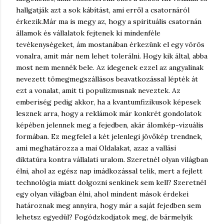
hallgatják azt a sok kábítást, ami erről a csatornáról
érkezik.
Már ma is megy az, hogy a spirituális csatornán
államok és vállalatok fejtenek ki mindenféle
tevékenységeket, ám mostanában érkezünk el egy vörös
vonalra, amit már nem lehet tolerálni. Hogy kik által, abba
most nem mennék bele. Az idegenek ezzel az angyalinak
nevezett tömegmegszállásos beavatkozással lépték át
ezt a vonalat, amit ti populizmusnak neveztek. Az
emberiség pedig akkor, ha a kvantumfizikusok képesek
lesznek arra, hogy a reklámok már konkrét gondolatok
képében jelennek meg a fejedben, akár álomkép-vizuális
formában. Ez megfelel a két jelenlegi jövőkép trendnek,
ami meghatározza a mai Oldalakat, azaz a vallási
diktatúra kontra vállalati uralom. Szeretnél olyan világban
élni, ahol az egész nap imádkozással telik, mert a fejlett
technológia miatt dolgozni senkinek sem kell? Szeretnél
egy olyan világban élni, ahol mindent mások érdekei
határoznak meg annyira, hogy már a saját fejedben sem
lehetsz egyedül? Fogódzkodjatok meg, de bármelyik