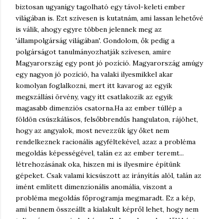
biztosan ugyanígy tagolható egy távol-keleti ember
világában is. Ezt szívesen is kutatnám, ami lassan lehetővé
is válik, ahogy egyre többen jelennek meg az
'állampolgárság világában'. Gondolom, ők pedig a
polgárságot tanulmányozhatják szívesen, amire
Magyarország egy pont jó pozíció. Magyarország amúgy
egy nagyon jó pozíció, ha valaki ilyesmikkel akar
komolyan foglalkozni, mert itt kavarog az egyik
megszállási örvény, vagy itt csatlakozik az egyik
magasabb dimenziós csatorna.
Ha az ember túllép a
földön csúszkálásos, felsőbbrendűs hangulaton, rájöhet,
hogy az angyalok, most nevezzük így őket nem
rendelkeznek racionális agyféltekével, azaz a probléma
megoldás képességével, talán ez az ember teremt...
létrehozásának oka, hiszen mi is ilyesmire építünk
gépeket. Csak valami kicsúszott az irányítás alól, talán az
imént említett dimenzionális anomália, viszont a
probléma megoldás főprogramja megmaradt. Ez a kép,
ami bennem összeállt a kialakult képről lehet, hogy nem