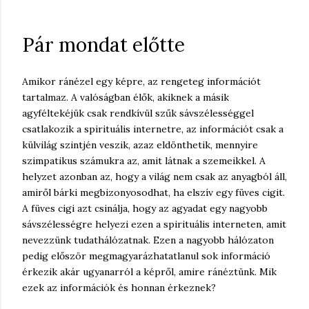
Pár mondat előtte
Amikor ránézel egy képre, az rengeteg információt
tartalmaz. A valóságban élők, akiknek a másik
agyféltekéjük csak rendkívül szűk sávszélességgel
csatlakozik a spirituális internetre, az információt csak a
külvilág szintjén veszik, azaz eldönthetik, mennyire
szimpatikus számukra az, amit látnak a szemeikkel. A
helyzet azonban az, hogy a világ nem csak az anyagból áll,
amiről bárki megbizonyosodhat, ha elszív egy füves cigit.
A füves cigi azt csinálja, hogy az agyadat egy nagyobb
sávszélességre helyezi ezen a spirituális interneten, amit
nevezzünk tudathálózatnak. Ezen a nagyobb hálózaton
pedig először megmagyarázhatatlanul sok információ
érkezik akár ugyanarról a képről, amire ránéztünk. Mik
ezek az információk és honnan érkeznek?