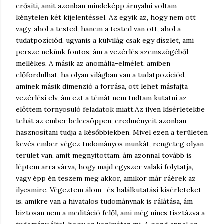
erősíti, amit azonban mindeképp árnyalni voltam
kénytelen két kijelentéssel. Az egyik az, hogy nem ott
vagy, ahol a tested, hanem a tested van ott, ahol a
tudatpozíciód, ugyanis a külvilág csak egy díszlet, ami
persze nekünk fontos, ám a vezérlés szemszögéből
mellékes. A másik az anomália-elmélet, amiben
előfordulhat, ha olyan világban van a tudatpozíciód,
aminek másik dimenzió a forrása, ott lehet másfajta
vezérlési elv, ám ezt a témát nem tudtam kutatni az
előttem tornyosuló feladatok miatt.
Az ilyen kísérletekbe
tehát az ember belecsöppen, eredményeit azonban
hasznosítani tudja a későbbiekben. Mivel ezen a területen
kevés ember végez tudományos munkát, rengeteg olyan
terület van, amit megnyitottam, ám azonnal tovább is
léptem arra várva, hogy majd egyszer valaki folytatja,
vagy épp én teszem meg akkor, amikor már ráérek az
ilyesmire. Végeztem álom- és halálkutatási kísérleteket
is, amikre van a hivatalos tudománynak is rálátása, ám
biztosan nem a meditáció felől, ami még nincs tisztázva a