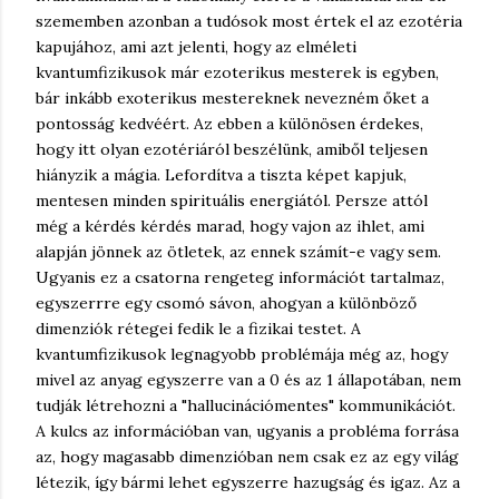
szememben azonban a tudósok most értek el az ezotéria
kapujához, ami azt jelenti, hogy az elméleti
kvantumfizikusok már ezoterikus mesterek is egyben,
bár inkább exoterikus mestereknek nevezném őket a
pontosság kedvéért. Az ebben a különösen érdekes,
hogy itt olyan ezotériáról beszélünk, amiből teljesen
hiányzik a mágia. Lefordítva a tiszta képet kapjuk,
mentesen minden spirituális energiától. Persze attól
még a kérdés kérdés marad, hogy vajon az ihlet, ami
alapján jönnek az ötletek, az ennek számít-e vagy sem.
Ugyanis ez a csatorna rengeteg információt tartalmaz,
egyszerrre egy csomó sávon, ahogyan a különböző
dimenziók rétegei fedik le a fizikai testet. A
kvantumfizikusok legnagyobb problémája még az, hogy
mivel az anyag egyszerre van a 0 és az 1 állapotában, nem
tudják létrehozni a "hallucinációmentes" kommunikációt.
A kulcs az információban van, ugyanis a probléma forrása
az, hogy magasabb dimenzióban nem csak ez az egy világ
létezik, így bármi lehet egyszerre hazugság és igaz. Az a