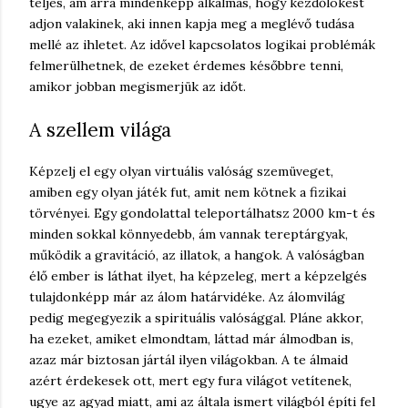
teljes, ám arra mindenképp alkalmas, hogy kezdőlökést
adjon valakinek, aki innen kapja meg a meglévő tudása
mellé az ihletet. Az idővel kapcsolatos logikai problémák
felmerülhetnek, de ezeket érdemes későbbre tenni,
amikor jobban megismerjük az időt.
A szellem világa
Képzelj el egy olyan virtuális valóság szemüveget,
amiben egy olyan játék fut, amit nem kötnek a fizikai
törvényei. Egy gondolattal teleportálhatsz 2000 km-t és
minden sokkal könnyedebb, ám vannak tereptárgyak,
működik a gravitáció, az illatok, a hangok. A valóságban
élő ember is láthat ilyet, ha képzeleg, mert a képzelgés
tulajdonképp már az álom határvidéke. Az álomvilág
pedig megegyezik a spirituális valósággal. Pláne akkor,
ha ezeket, amiket elmondtam, láttad már álmodban is,
azaz már biztosan jártál ilyen világokban. A te álmaid
azért érdekesek ott, mert egy fura világot vetítenek,
ugye az agyad miatt, ami az általa ismert világból építi fel