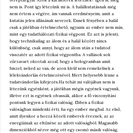
nem is. Pont így létezünk mi is. A halálkutatásnak még
nem értem a végére, ám vannak eredményeim, amit a
kutatás jelen állásának nevezek. Ennek fényében a halál
csak a játékban értelmezhető, ugyanis az ember nem más,
mint egy tudathálózati fizikai végpont. Ez azt is jelenti,
hogy technikailag az álom és a halál között nincs
különbség, csak annyi, hogy az álom után a tudatod
visszatér az adott fizikai végpontba. A vallások sok
zűrzavart okoztak azzal, hogy a hologramban amit
hiszel, neked az van, de azon kívül sem remekelnek a
lélekvándorlás értelmezésével. Mert helyesebb lenne a
tudatvándorlás kifejezés.
Ha tehát mi valójában nem is
létezünk egyénként, a játékban mégis egyének vagyunk,
illetve ezt is egyének olvassák, akkor a fő viszonyítási
pontunk legyen a fizikai valóság. Ebben a fizikai
valóságban mindenki érti, ha egy ember meghal. Az első,
amit ilyenkor a hozzá közeli emberek éreznek, az az
energiáinak az eltűnése az adott valóságból. Magasabb
dimenziókból nézve még ott egy csomó másik valóság,