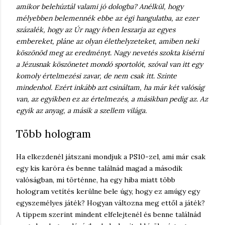
amikor belehúztál valami jó dologba? Anélkül, hogy
mélyebben belemennék ebbe az égi hangulatba, az ezer
százalék, hogy az Úr nagy ívben leszarja az egyes
embereket, pláne az olyan élethelyzeteket, amiben neki
köszönöd meg az eredményt. Nagy nevetés szokta kísérni
a Jézusnak köszönetet mondó sportolót, szóval van itt egy
komoly értelmezési zavar, de nem csak itt. Szinte
mindenhol. Ezért inkább azt csináltam, ha már két valóság
van, az egyikben ez az értelmezés, a másikban pedig az. Az
egyik az anyag, a másik a szellem világa.
Több hologram
Ha elkezdenél játszani mondjuk a PS10-zel, ami már csak
egy kis karóra és benne találnád magad a második
valóságban, mi történne, ha egy hiba miatt több
hologram vetítés kerülne bele úgy, hogy ez amúgy egy
egyszemélyes játék? Hogyan változna meg ettől a játék?
A tippem szerint mindent elfelejtenél és benne találnád