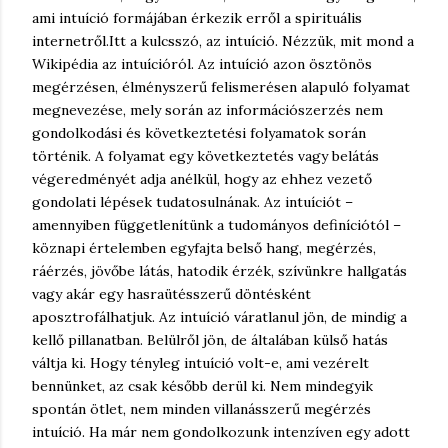
ami intuíció formájában érkezik erről a spirituális
internetről.
Itt a kulcsszó, az intuíció. Nézzük, mit mond a
Wikipédia az intuícióról. Az intuíció azon ösztönös
megérzésen, élményszerű felismerésen alapuló folyamat
megnevezése, mely során az információszerzés nem
gondolkodási és következtetési folyamatok során
történik. A folyamat egy következtetés vagy belátás
végeredményét adja anélkül, hogy az ehhez vezető
gondolati lépések tudatosulnának. Az intuíciót –
amennyiben függetlenítünk a tudományos definíciótól –
köznapi értelemben egyfajta belső hang, megérzés,
ráérzés, jövőbe látás, hatodik érzék, szívünkre hallgatás
vagy akár egy hasraütésszerű döntésként
aposztrofálhatjuk. Az intuíció váratlanul jön, de mindig a
kellő pillanatban. Belülről jön, de általában külső hatás
váltja ki. Hogy tényleg intuíció volt-e, ami vezérelt
bennünket, az csak később derül ki. Nem mindegyik
spontán ötlet, nem minden villanásszerű megérzés
intuíció. Ha már nem gondolkozunk intenzíven egy adott