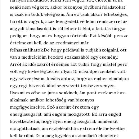
ha ilyen meditációt senki sem végez, sőt, előttem soha
senki nem végzett, akkor bizonyos jövőbeni feladatokat
is csak én tudok elvégezni. Ám ez csak akkor lehetséges,
ha ott is vagyok, azaz leengedett védelmi rendszerrel az
angyali támadásokat is túl lehetett élni, a kutatás tárgya
pedig az, hogy mi és hogyan történik. Ezt később persze
értelmezni kell, de az eredmányei már
felhasználhatók.
De hogy példával is tudjak szolgálni, ott
van a meditációim kezdeti szakaszából egy esemény.
Arról az időszakról érdemes azt tudni, hogy másfél perc
volt egy ki-be légzés és olyan 10 másodpercenként volt
egy szívverésem. Ideális ahhoz, hogy az ember elinduljon
egy régi haverok által szervezett teniszversenyen.
Ilyesmi eszébe se jutna senkinek, ám pont ezek azok az
alkalmak, amikor lehetőség van bizonyos
megfigyelésekre. Szó szerint éreztem egy
energiasugarat, ami engem mozgatott. Ez arra enged
következtetni, hogy ilyen energiasugarak mindenkit
mozgathatnak, ám észlelésükhöz extrém élethelyzetbe
kell kerülni. Ez a megfigyelés a szimuláció elméletet