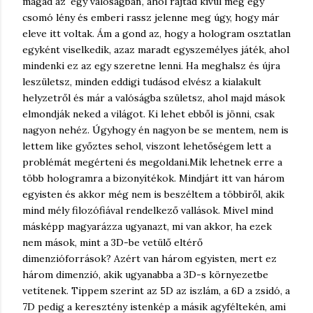
magad az 'egy valóságban', ahol rajtad kívül még egy
csomó lény és emberi rassz jelenne meg úgy, hogy már
eleve itt voltak. Ám a gond az, hogy a hologram osztatlan
egyként viselkedik, azaz maradt egyszemélyes játék, ahol
mindenki ez az egy szeretne lenni. Ha meghalsz és újra
leszületsz, minden eddigi tudásod elvész a kialakult
helyzetről és már a valóságba születsz, ahol majd mások
elmondják neked a világot. Ki lehet ebből is jönni, csak
nagyon nehéz. Úgyhogy én nagyon be se mentem, nem is
lettem like győztes sehol, viszont lehetőségem lett a
problémát megérteni és megoldani.
Mik lehetnek erre a
több hologramra a bizonyítékok. Mindjárt itt van három
egyisten és akkor még nem is beszéltem a többiről, akik
mind mély filozófiával rendelkező vallások. Mivel mind
másképp magyarázza ugyanazt, mi van akkor, ha ezek
nem mások, mint a 3D-be vetülő eltérő
dimenzióforrások? Azért van három egyisten, mert ez
három dimenzió, akik ugyanabba a 3D-s környezetbe
vetítenek. Tippem szerint az 5D az iszlám, a 6D a zsidó, a
7D pedig a keresztény istenkép a másik agyféltekén, ami