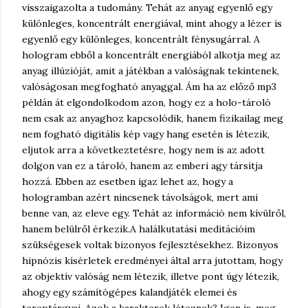
visszaigazolta a tudomány. Tehát az anyag egyenlő egy
különleges, koncentrált energiával, mint ahogy a lézer is
egyenlő egy különleges, koncentrált fénysugárral. A
hologram ebből a koncentrált energiából alkotja meg az
anyag illúzióját, amit a játékban a valóságnak tekintenek,
valóságosan megfogható anyaggal. Ám ha az előző mp3
példán át elgondolkodom azon, hogy ez a holo-tároló
nem csak az anyaghoz kapcsolódik, hanem fizikailag meg
nem fogható digitális kép vagy hang esetén is létezik,
eljutok arra a következtetésre, hogy nem is az adott
dolgon van ez a tároló, hanem az emberi agy társítja
hozzá. Ebben az esetben igaz lehet az, hogy a
hologramban azért nincsenek távolságok, mert ami
benne van, az eleve egy. Tehát az információ nem kívülről,
hanem belülről érkezik.
A halálkutatási meditációim
szükségesek voltak bizonyos fejlesztésekhez. Bizonyos
hipnózis kísérletek eredményei által arra jutottam, hogy
az objektív valóság nem létezik, illetve pont úgy létezik,
ahogy egy számítógépes kalandjáték elemei és
tereptárgyai. Azok a karakterek léteznek? Igen is, meg