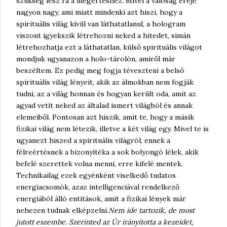
szükség lesz rá a megértéshez. Mivel a valóság ereje
nagyon nagy, ami miatt mindenki azt hiszi, hogy a
spirituális világ kívül van láthatatlanul, a hologram
viszont igyekszik létrehozni neked a hitedet, simán
létrehozhatja ezt a láthatatlan, külső spirituális világot
mondjuk ugyanazon a holo-tárolón, amiről már
beszéltem. Ez pedig meg fogja téveszteni a belső
spirituális világ lényeit, akik az álmokban nem fogják
tudni, az a világ honnan és hogyan került oda, amit az
agyad vetít neked az általad ismert világból és annak
elemeiből. Pontosan azt hiszik, amit te, hogy a másik
fizikai világ nem létezik, illetve a két világ egy. Mivel te is
ugyanezt hiszed a spirituális világról, ennek a
félreértésnek a bizonyítéka a sok bolyongó lélek, akik
befelé szerettek volna menni, erre kifelé mentek.
Technikailag ezek egyénként viselkedő tudatos
energiacsomók, azaz intelligenciával rendelkező
energiából álló entitások, amit a fizikai lények már
nehezen tudnak elképzelni.
Nem ide tartozik, de most
jutott eszembe. Szerinted az Úr irányította a kezeidet,