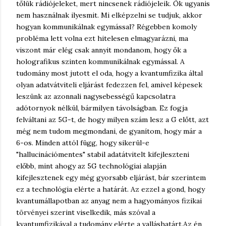
tőlük rádiójeleket, mert nincsenek rádiójeleik. Ők ugyanis
nem használnak ilyesmit. Mi elképzelni se tudjuk, akkor
hogyan kommunikálnak egymással? Régebben komoly
probléma lett volna ezt hitelesen elmagyarázni, ma
viszont már elég csak annyit mondanom, hogy ők a
holografikus szinten kommunikálnak egymással. A
tudomány most jutott el oda, hogy a kvantumfizika által
olyan adatvátviteli eljárást fedezzen fel, amivel képesek
leszünk az azonnali nagysebességű kapcsolatra
adótornyok nélkül, bármilyen távolságban. Ez fogja
felváltani az 5G-t, de hogy milyen szám lesz a G előtt, azt
még nem tudom megmondani, de gyanítom, hogy már a
6-os. Minden attól függ, hogy sikerül-e
"hallucinációmentes" stabil adatátvitelt kifejleszteni
előbb, mint ahogy az 5G technológiai alapján
kifejlesztenek egy még gyorsabb eljárást, bár szerintem
ez a technológia elérte a határát. Az ezzel a gond, hogy
kvantumállapotban az anyag nem a hagyományos fizikai
törvényei szerint viselkedik, más szóval a
kvantumfizikával a tudomány elérte a valláshatárt.
Az én