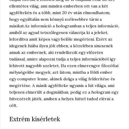
ellentétes világ, ami minden emberben ott van a két
agyféltekén és a több, mint 20 év után elmondhatom,
hogy egyáltalán nem könnyű szélesebbre tárni a
másikat.
Az információ a hologramban a teljes információ,
amiből az agyad tetszőlegesen választja ki a jeleket,
lefordítva amit képes vagy belőle megérteni. Ezért az
idegenek hiába ilyen jók ebben, a közelében sincsenek
annak az embernek, aki rendelkezik egy előzetes
tudással, amire alapozni tudja a teljes információból így
lehívott nagyobb szeletet. Ha ezen elmerengve filozófiai
mélységekbe megyek, azt látom, mintha a földi ember
egy computer lenne, akinek dolga a világ felderítése és
megértése. A másik agyfélteke ugyanis a hit világa, ami
teljesen elmerült a dogmákban, pedig ez a hologram egy
hitvezérelt játék, amiben a helyes hittel tudod elérni a
célt.
Extrém kísérletek