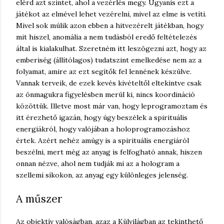
elérd azt szintet, ahol a vezérlés megy. Ugyanis ezt a
játékot az elmével lehet vezérelni, mivel az elme is vetíti.
Mivel sok múlik azon ebben a hitvezérelt játékban, hogy
mit hiszel, anomália a nem tudásból eredő feltételezés
által is kialakulhat. Szeretném itt leszögezni azt, hogy az
emberiség (állítólagos) tudatszint emelkedése nem az a
folyamat, amire az ezt segítők fel lennének készülve.
Vannak terveik, de ezek kevés kivételtől eltekintve csak
az önmagukra figyelésben merül ki, nincs koordináció
közöttük. Illetve most már van, hogy leprogramoztam és
itt érezhető igazán, hogy úgy beszélek a spirituális
energiákról, hogy valójában a holoprogramozáshoz
értek. Azért nehéz amúgy is a spirituális energiáról
beszélni, mert még az anyag is felfogható annak, hiszen
onnan nézve, ahol nem tudják mi az a hologram a
szellemi síkokon, az anyag egy különleges jelenség.
A műszer
Az objektív valóságban, azaz a Külvilágban az tekinthető